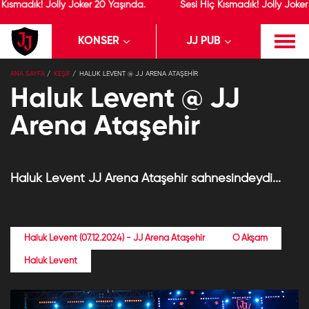
 Kısmadık! Jolly Joker 20 Yaşında.
Sesi Hiç Kısmadık! Jolly Joker
KONSER
JJ PUB
×
ANA SAYFA
KEŞİF
HALUK LEVENT @ JJ ARENA ATAŞEHIR
Jolly Joker
Yükle
Jolly Joker
Haluk Levent @ JJ
Ücretsiz - Google Play
Arena Ataşehir
Haluk Levent JJ Arena Ataşehir sahnesindeydi...
Haluk Levent (07.12.2024) - JJ Arena Ataşehir
O Akşam
Haluk Levent