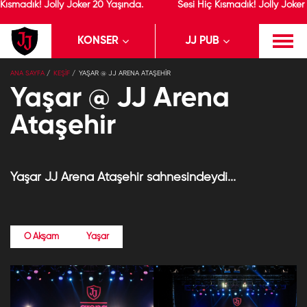
 Kısmadık! Jolly Joker 20 Yaşında.
Sesi Hiç Kısmadık! Jolly Joker
KONSER
JJ PUB
×
ANA SAYFA
KEŞİF
YAŞAR @ JJ ARENA ATAŞEHIR
Jolly Joker
Yükle
Jolly Joker
Yaşar @ JJ Arena
Ücretsiz - Google Play
Ataşehir
Yaşar JJ Arena Ataşehir sahnesindeydi...
O Akşam
Yaşar