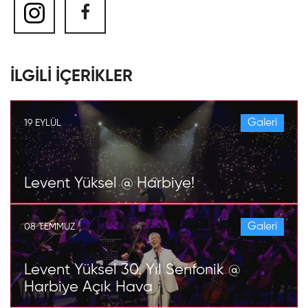
İLGİLİ İÇERİKLER
Galeri
19 EYLÜL
Levent Yüksel @ Harbiye!
Galeri
08 TEMMUZ
Levent Yüksel 30. Yıl Senfonik @
Harbiye Açık Hava