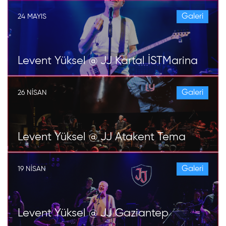
Galeri
24 MAYIS
Levent Yüksel @ JJ Kartal İSTMarina
Galeri
26 NISAN
Levent Yüksel @ JJ Atakent Tema
Galeri
19 NISAN
Levent Yüksel @ JJ Gaziantep