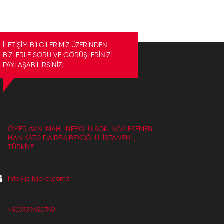
İLETİŞİM BİLGİLERİMİZ ÜZERİNDEN
BİZLERLE SORU VE GÖRÜŞLERİNİZİ
PAYLAŞABİLİRSİNİZ.
ÖMER AVNI MAH. İNEBOLU SOK. NO:1 EKEMEN
HAN KAT:2 DAIRE:6 BEYOĞLU, İSTANBUL,
TÜRKIYE
info@jollyjoker.com.tr
+902122490749