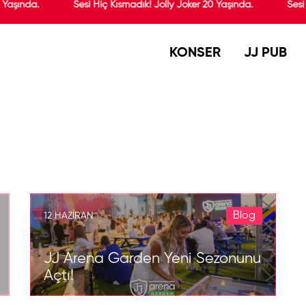
 Yaşında.
Sesi Hiç Kısmadık! Jolly Joker 20 Yaşında.
Sesi
KONSER
JJ PUB
Blog
12 HAZIRAN
JJ Arena Garden Yeni Sezonunu
Açtı!