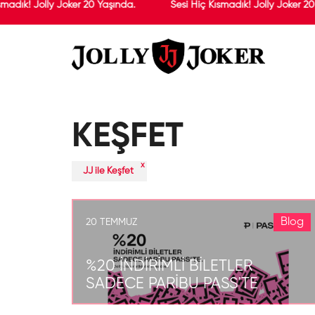
smadık! Jolly Joker 20 Yaşında.
Sesi Hiç Kısmadık! Jolly Joker 20
KEŞFET
x
JJ ile Keşfet
Blog
20 TEMMUZ
%20 İNDİRİMLİ BİLETLER
SADECE PARİBU PASS'TE